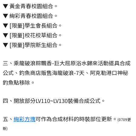
▼ 黃金青春校園組合。
▼ 絢彩青春校園組合。
▼ [限量]學生會長組合。
▼ [限量]校花校草組合。
▼ [限量]學院新生組合。
三、乘龍破浪粽飄香-巨大屈原浴水歸來活動道具合成
公式、釣魚商店販售海龍破浪-7天、阿克勒港口神秘
釣魚點移除。
四、開放部分LV110~LV130裝備合成公式。
五、
絢彩方塊
可作為合成材料的時裝部位更新。
(0709更
新)