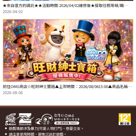
★來自遠方的請託★★活動時間:2026/04/02維修後★接取任務等級/職
業: △【人精 精靈】
2026-04-02
前往OMG商店☆旺財紳士寶箱▲上架時間：2026/08/0615:00▲商品名稱：
旺財紳士寶箱1個-
2026-08-06
遊戲情節涉及暴力(可愛人物打鬥)、戀愛交友。
請注意使用時間，避免沉迷於遊戲。