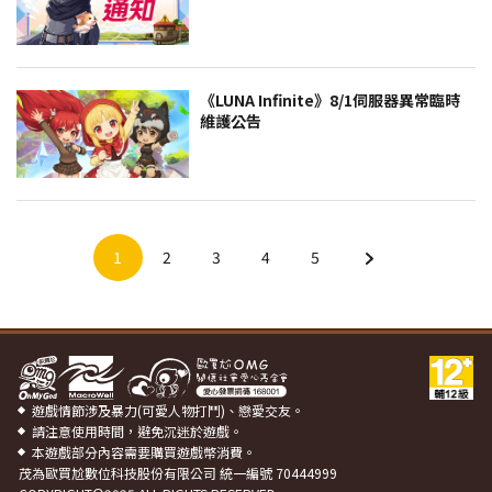
《LUNA Infinite》8/1伺服器異常臨時
維護公告
1
2
3
4
5
遊戲情節涉及暴力(可愛人物打鬥)、戀愛交友。
請注意使用時間，避免沉迷於遊戲。
本遊戲部分內容需要購買遊戲幣消費。
茂為歐買尬數位科技股份有限公司
統一編號 70444999