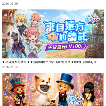
散頁活動期間內在
2026-07-29
★來自遠方的請託★★活動時間:2026/04/02維修後★接取任務等級/職
業: △【人精 精靈】
2026-04-02