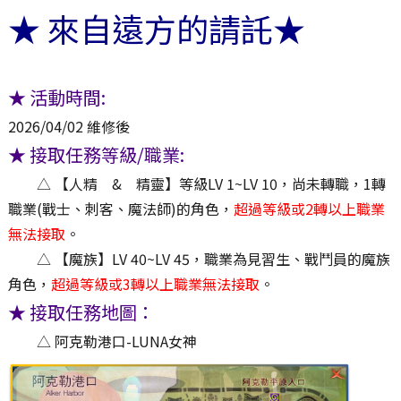
★ 來自遠方的請託★
★
活動時間:
2026/04/02 維修後
★
接取任務等級/職業:
△ 【人精 & 精靈】等級LV 1~LV 10，尚未轉職，1轉
職業(戰士、刺客、魔法師)的角色，
超過等級或2轉以上職業
無法接取
。
△ 【魔族】LV 40~LV 45，職業為見習生、戰鬥員的魔族
角色，
超過等級或3轉以上職業無法接取
。
★
接取任務地圖：
△ 阿克勒港口-LUNA女神