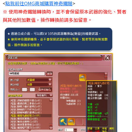
<
點我前往OMG商城購買神奇鐵鎚
>
※ 使用神奇鐵鎚轉換時，並不會保留原本武器的強化、賢者
與其他附加數值，操作轉換前請多加留意。