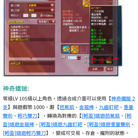
神奇鐵鎚:
等級LV 105級以上角色，透過合成介面可以使用【
神奇鐵鎚 2
支
】與遊戲幣 1000，跟【
芭蕉扇
、
金箍棒
、
九齒釘耙
、
重量
雙劍
、
輕巧雙刀
】，轉換為對應的【
[輕盈]嬉遊芭蕉扇
、
[輕
盈]嬉遊金箍棒
、
[輕盈]嬉遊九齒釘耙
、
[輕盈]嬉遊重量雙劍
、
[輕盈]嬉遊輕巧雙刀
】，變成可交易、存倉、魔附的狀態。