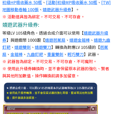
初級HP吸收藥水 50瓶
、
[活動]初級MP吸收藥水 50瓶
、
[TW]
地圖移動卷軸 100張
、
嬉遊武器升級券
】。
※ 活動道具皆為綁定，不可交易、不可存倉。
嬉遊武器升級券:
等級LV 105級角色，透過合成介面可以使用【
嬉遊武器升級
券
】與遊戲幣 1000跟【
嬉遊芭蕉扇
、
嬉遊金箍棒
、
嬉遊九齒
釘耙
、
嬉遊雙劍
、
嬉遊雙刀
】轉換為對應LV 105級的【
芭蕉
扇
、
金箍棒
、
九齒釘耙
、
重量雙劍
、
輕巧雙刀
】武器。
※ 武器皆為綁定，不可交易、不可存倉、不可魔附。
※ 使用此升級券轉換時，並不會保留原本武器的強化、賢者
與其他附加數值，操作轉換前請多加留意。