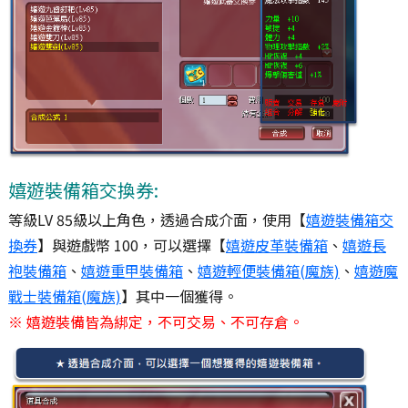
嬉遊裝備箱交換券:
等級LV 85級以上角色，透過合成介面，使用【
嬉遊裝備箱交
換券
】與遊戲幣 100，可以選擇【
嬉遊皮革裝備箱
、
嬉遊長
袍裝備箱
、
嬉遊重甲裝備箱
、
嬉遊輕便裝備箱(魔族)
、
嬉遊魔
戰士裝備箱(魔族)
】其中一個獲得。
※ 嬉遊裝備皆為綁定，不可交易、不可存倉。