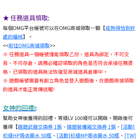
★ 任務道具領取:
每個OMG平台帳號可以在OMG商城領取一顆【
成熟得恰到好
處的蟠桃
】。
<<
前往OMG商城領取
>>
※ 任務道具一個帳號僅能領取乙份，道具為綁定，不可交
易、不可存倉，請務必確認領取的角色是否符合承接任務資
格，已領取的道具無法恢復至商城道具倉庫中。
※ 遊戲帳號需要有創立角色並登入遊戲後，在遊戲商城領取
的道具才能正常傳送喔!
女神的回禮I
:
幫助女神後獲得的回禮，等級LV 100級可以開啟。開啟後可
獲得【
嬉遊武器交換券 1張
、
嬉遊裝備箱交換券 1張
、
[活動]
初級HP吸收藥水 50瓶
、
[活動]初級MP吸收藥水 50瓶
、
[TW]