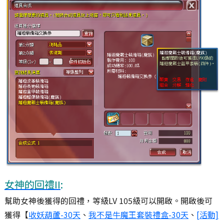
女神的回禮II
:
幫助女神後獲得的回禮，等級LV 105級可以開啟。開啟後可
獲得【
收妖葫蘆-30天
、
我不是牛魔王套裝禮盒-30天
、
[活動]