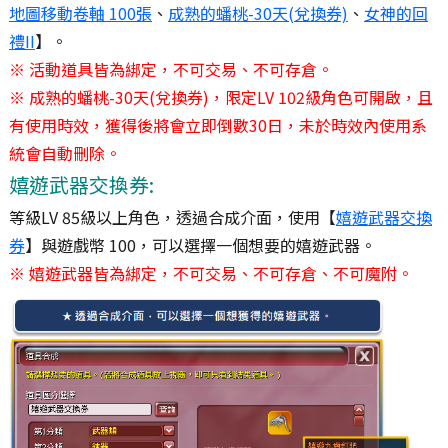
地圖移動卷軸 100張
、
成熟的蟠桃-30天(兌換券)
、
女神的回
禮II
】。
※ 活動道具皆為綁定，不可交易、不可存倉。
※ 成熟的蟠桃-30天(兌換券)，限定LV 102級角色可開啟，且
有使用時效，獲得後將會立即倒數30日，未於時效內使用系
統會自動刪除。
嬉遊武器交換券:
等級LV 85級以上角色，透過合成介面，使用【
嬉遊武器交換
券
】與遊戲幣 100，可以選擇一個想要的嬉遊武器。
※ 嬉遊武器皆為綁定，不可交易、不可存倉、不可魔附。