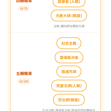
四轉職業
探索者 (人類)
LV 75
元素大師 (精靈)
主教/魔術師為雙族共通
紅衣主教
靈魂裁決者
毀滅咒師
五轉職業
LV 105
死靈法師(人類)
符文師(精靈)
紅衣主教/靈魂裁決者/毀滅咒師為雙族共