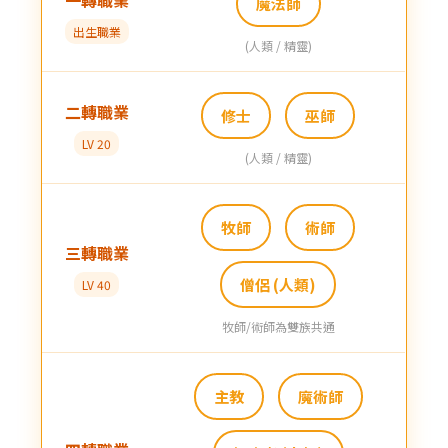
魔法師
出生職業
(人類 / 精靈)
二轉職業
修士
巫師
LV 20
(人類 / 精靈)
牧師
術師
三轉職業
僧侶 (人類)
LV 40
牧師/術師為雙族共通
主教
魔術師