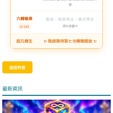
通
六轉職業
聖徒、暗黑領主、儀式領主
資料建置中
LV 145
超凡轉生
✨ 敬請期待第七次轉職開放 ✨
返回列表
最新資訊