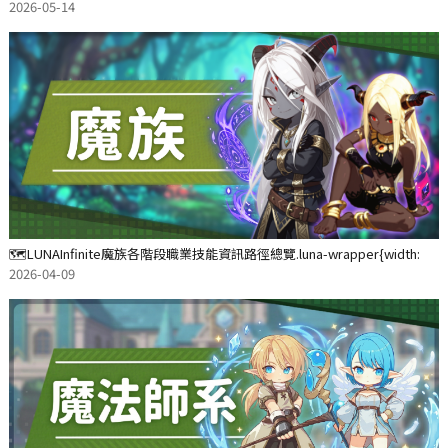
選擇指定15天的[絢彩]時
2026-05-14
🗺️LUNAInfinite魔族各階段職業技能資訊路徑總覽.luna-wrapper{width:
2026-04-09